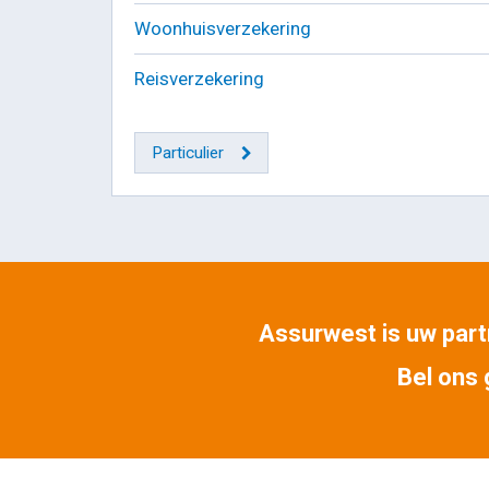
Woonhuisverzekering
Reisverzekering
Particulier
Assurwest is uw partn
Bel ons 