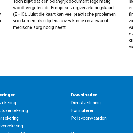
d
Toch blijkt dat één belangrijk document regelmatig
ja
wordt vergeten: de Europese zorgverzekeringskaart
ee
t
(EHIC). Juist die kaart kan veel praktische problemen
fi
n
voorkomen als u tijdens uw vakantie onverwacht
zi
medische zorg nodig heeft.
va
o
ki
ni
eringen
Downloaden
zekering
Dienstverlening
utoverzekering
Formulieren
rzekering
Polisvoorwaarden
rverzekering