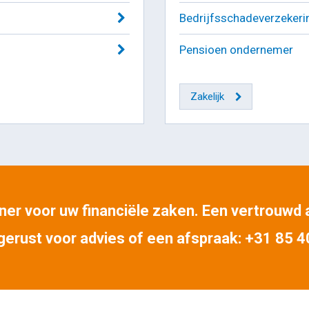
Bedrijfsschadeverzekeri
Pensioen ondernemer
Zakelijk
er voor uw financiële zaken. Een vertrouwd ad
gerust voor advies of een afspraak: +31 85 