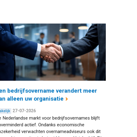
en bedrijfsovername verandert meer
an alleen uw organisatie
27-07-2026
akelijk
 Nederlandse markt voor bedrijfsovernames blijft
nverminderd actief. Ondanks economische
nzekerheid verwachten overnameadviseurs ook dit