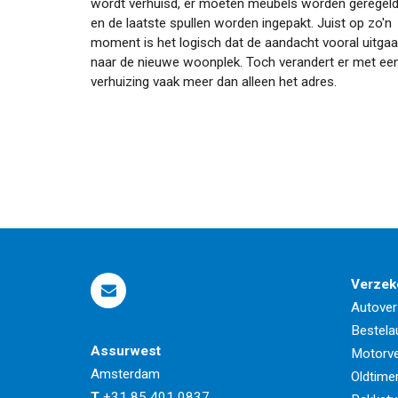
wordt verhuisd, er moeten meubels worden geregel
en de laatste spullen worden ingepakt. Juist op zo'n
moment is het logisch dat de aandacht vooral uitgaa
naar de nieuwe woonplek. Toch verandert er met ee
verhuizing vaak meer dan alleen het adres.
Verzek
Autover
Bestela
Assurwest
Motorve
Amsterdam
Oldtime
T
+31 85 401 0837