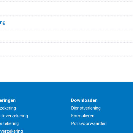
ing
eringen
Downloaden
zekering
Dienstverlening
utoverzekering
Formulieren
rzekering
Polisvoorwaarden
rverzekering