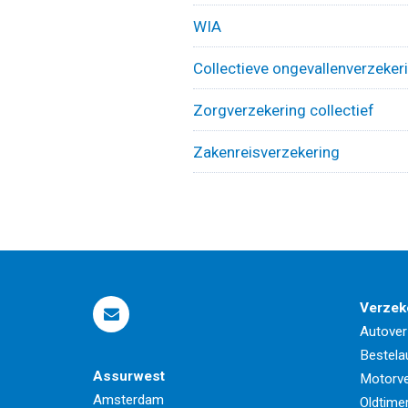
WIA
Collectieve ongevallenverzeker
Zorgverzekering collectief
Zakenreisverzekering
Verzek
Autover
Bestela
Assurwest
Motorve
Amsterdam
Oldtime