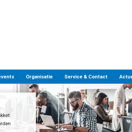
events
Organisatie
Service & Contact
Actu
akket
arden