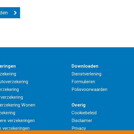
eringen
Downloaden
zekering
Dienstverlening
utoverzekering
Formulieren
rzekering
Polisvoorwaarden
rverzekering
erzekering Wonen
Overig
zekering
Cookiebeleid
iere verzekeringen
Disclaimer
e verzekeringen
Privacy