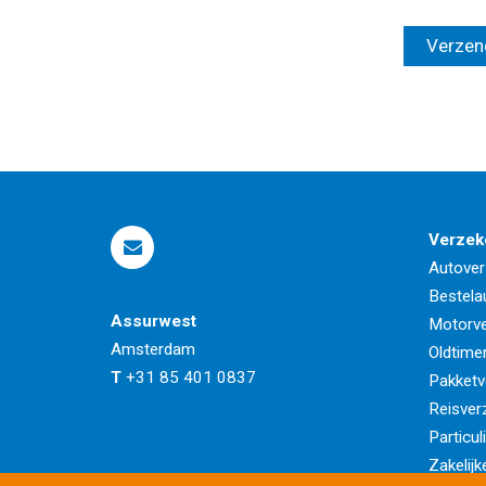
Verzek
Autover
Bestela
Assurwest
Motorve
Amsterdam
Oldtime
T
+31 85 401 0837
Pakketv
Reisver
Particul
Zakelijk