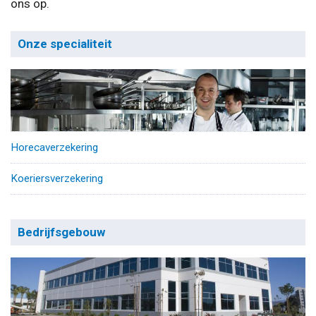
ons op.
Onze specialiteit
Horecaverzekering
Koeriersverzekering
Bedrijfsgebouw