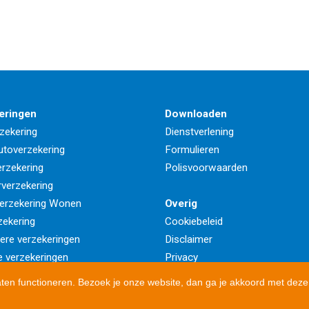
eringen
Downloaden
zekering
Dienstverlening
utoverzekering
Formulieren
rzekering
Polisvoorwaarden
rverzekering
erzekering Wonen
Overig
zekering
Cookiebeleid
iere verzekeringen
Disclaimer
e verzekeringen
Privacy
aten functioneren. Bezoek je onze website, dan ga je akkoord met deze