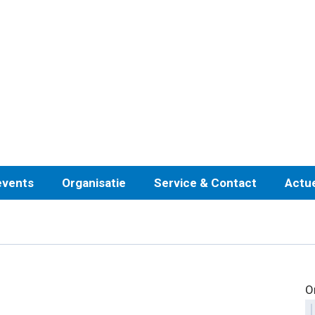
events
Organisatie
Service & Contact
Actu
O