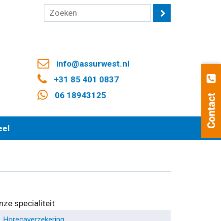
info@assurwest.nl
+31 85 401 0837
06 18943125
eel
nze specialiteit
Horecaverzekering