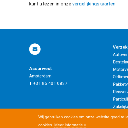
kunt u lezen in onze
vergelijkingskaarten
.
Verzek
Autover
Bestela
Assurwest
Motorve
Amsterdam
Oldtime
T
+31 85 401 0837
Pakketv
Reisver
Particul
Zakelijk
Wij gebruiken cookies om onze website goed te l
cookies.
Meer informatie >