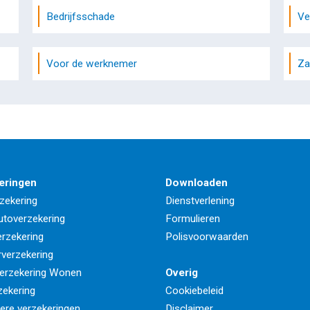
Bedrijfsschade
Ve
Voor de werknemer
Za
eringen
Downloaden
zekering
Dienstverlening
utoverzekering
Formulieren
rzekering
Polisvoorwaarden
rverzekering
erzekering Wonen
Overig
zekering
Cookiebeleid
iere verzekeringen
Disclaimer