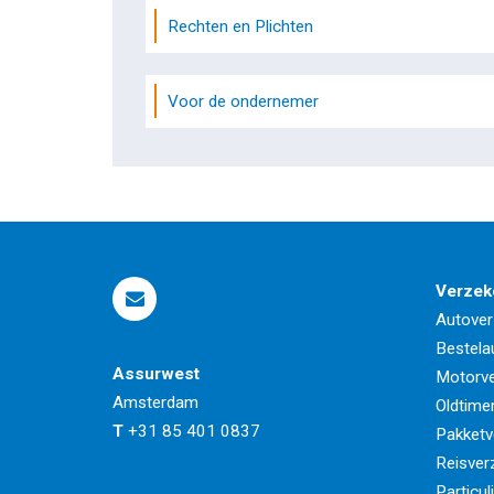
Rechten en Plichten
Voor de ondernemer
Verzek
Autover
Bestela
Assurwest
Motorve
Amsterdam
Oldtime
T
+31 85 401 0837
Pakketv
Reisver
Particul