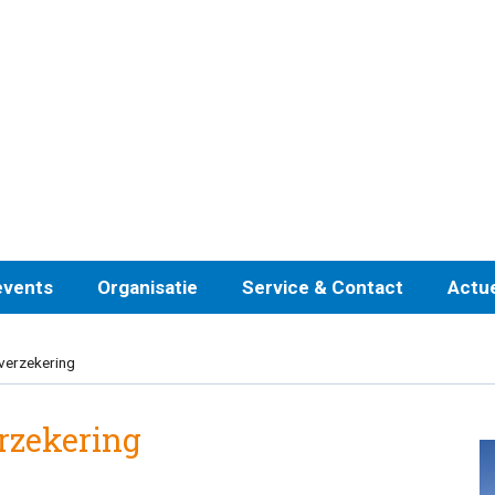
events
Organisatie
Service & Contact
Actu
verzekering
rzekering