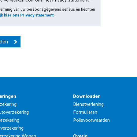
te verwerken conform het Privacy statement.
*
cherming van uw persoonsgegevens serieus en hechten
jk hier ons Privacy statement
.
eringen
Downloaden
zekering
Dienstverlening
utoverzekering
Formulieren
rzekering
Polisvoorwaarden
rverzekering
erzekering Wonen
Overig