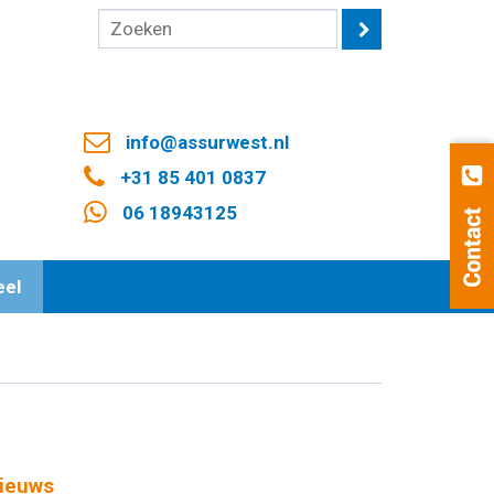
info@assurwest.nl
+31 85 401 0837
06 18943125
eel
ieuws