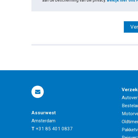
aan de bescherming van uw privacy.
Bekijk hier ons 
Verzek
Autover
Bestela
Assurwest
Motorve
Amsterdam
Oldtime
T
+31 85 401 0837
Pakketv
Reisver