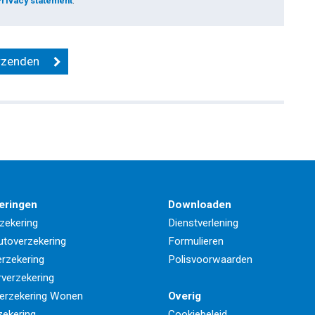
Privacy statement
.
eringen
Downloaden
zekering
Dienstverlening
utoverzekering
Formulieren
rzekering
Polisvoorwaarden
rverzekering
erzekering Wonen
Overig
zekering
Cookiebeleid