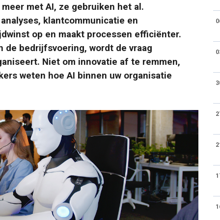
meer met AI, ze gebruiken het al.
 analyses, klantcommunicatie en
0
ijdwinst op en maakt processen efficiënter.
n de bedrijfsvoering, wordt de vraag
0
ganiseert. Niet om innovatie af te remmen,
ers weten hoe AI binnen uw organisatie
3
2
2
1
1