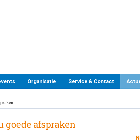
events
Organisatie
Service & Contact
Actu
spraken
u goede afspraken
N