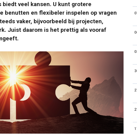
iedt veel kansen. U kunt grotere
 benutten en flexibeler inspelen op vragen
0
steeds vaker, bijvoorbeeld bij projecten,
rk. Juist daarom is het prettig als vooraf
0
mgeeft.
0
3
2
2
1