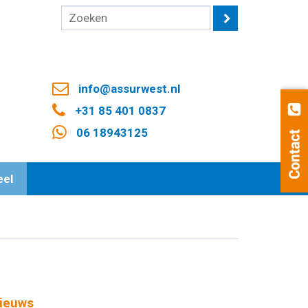
info@assurwest.nl
+31 85 401 0837
06 18943125
eel
ieuws