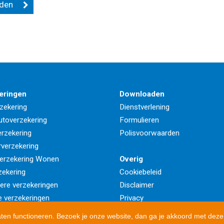
eringen
Downloaden
zekering
Dienstverlening
utoverzekering
Formulieren
rzekering
Polisvoorwaarden
rverzekering
erzekering Wonen
Overig
zekering
Cookiebeleid
iere verzekeringen
Disclaimer
e verzekeringen
Privacy
aten functioneren. Bezoek je onze website, dan ga je akkoord met deze