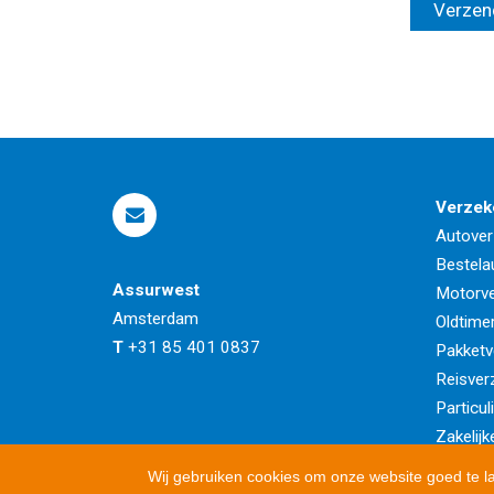
Verzek
Autover
Bestela
Assurwest
Motorve
Amsterdam
Oldtime
T
+31 85 401 0837
Pakketv
Reisver
Particul
Zakelijk
Wij gebruiken cookies om onze website goed te l