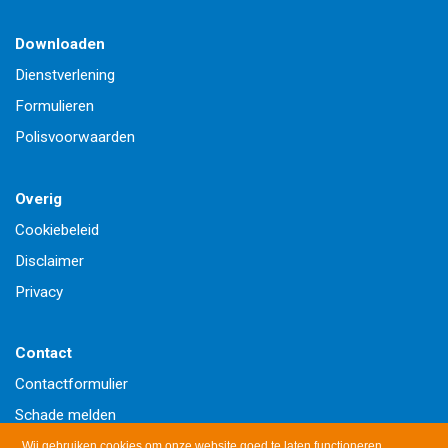
Downloaden
Dienstverlening
Formulieren
Polisvoorwaarden
Overig
Cookiebeleid
Disclaimer
Privacy
Contact
Contactformulier
Schade melden
Wijziging doorgeven
Wij gebruiken cookies om onze website goed te laten functioneren.