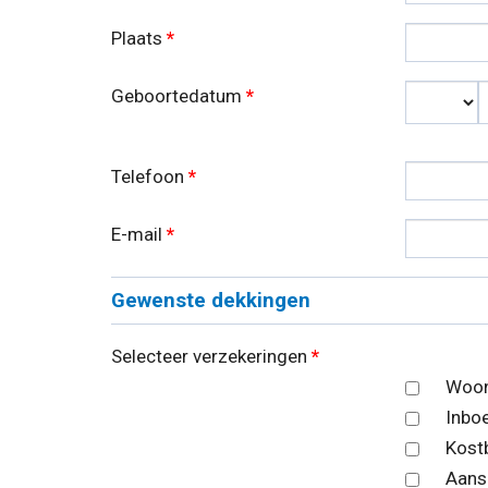
Plaats
*
Geboortedatum
*
Dag
Telefoon
*
E-mail
*
Gewenste dekkingen
Selecteer verzekeringen
*
Woon
Inbo
Kost
Aans