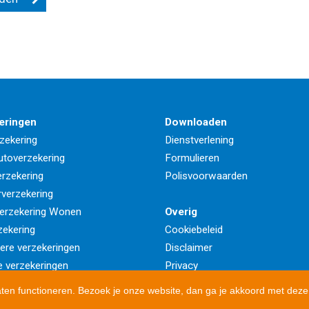
eringen
Downloaden
zekering
Dienstverlening
utoverzekering
Formulieren
rzekering
Polisvoorwaarden
rverzekering
erzekering Wonen
Overig
zekering
Cookiebeleid
iere verzekeringen
Disclaimer
e verzekeringen
Privacy
aten functioneren. Bezoek je onze website, dan ga je akkoord met deze