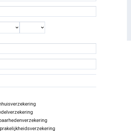
Maand
Jaar
huisverzekering
edelverzekering
baarhedenverzekering
prakelijkheidsverzekering