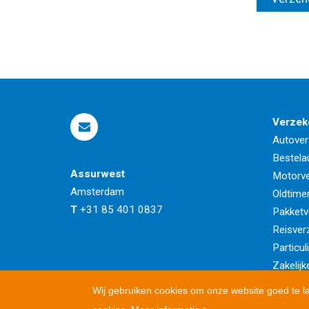
Verzek
Autover
Bestela
Assurwest
Motorve
Amsterdam
Oldtime
T
+31 85 401 0837
Pakketv
Reisver
Particul
Zakelijk
Wij gebruiken cookies om onze website goed te l