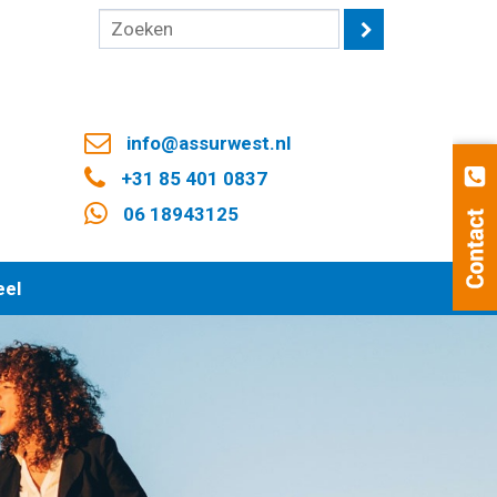
info@assurwest.nl
+31 85 401 0837
06 18943125
eel