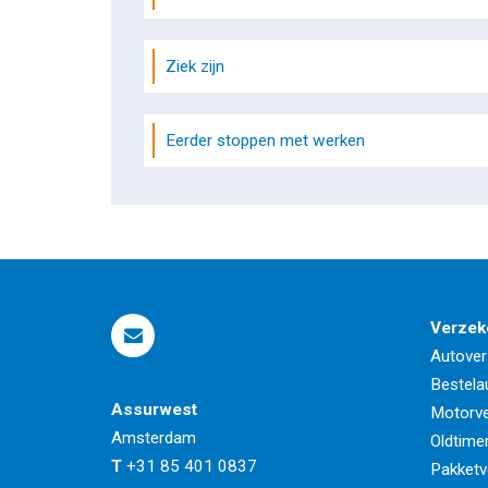
Ziek zijn
Eerder stoppen met werken
Verzek
Autover
Bestela
Assurwest
Motorve
Amsterdam
Oldtime
T
+31 85 401 0837
Pakketv