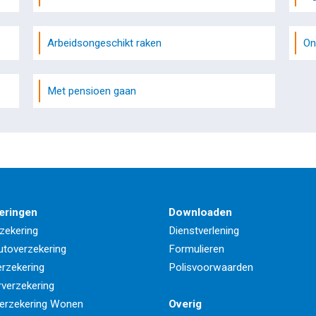
Arbeidsongeschikt raken
On
Met pensioen gaan
eringen
Downloaden
zekering
Dienstverlening
utoverzekering
Formulieren
rzekering
Polisvoorwaarden
rverzekering
erzekering Wonen
Overig