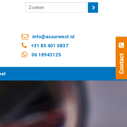
info@assurwest.nl
+31 85 401 0837
06 18943125
eel