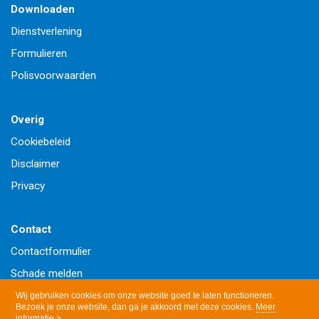
Downloaden
Dienstverlening
Formulieren
Polisvoorwaarden
Overig
Cookiebeleid
Disclaimer
Privacy
Contact
Contactformulier
Schade melden
Wijziging doorgeven
Wij gebruiken cookies om onze website goed te laten functioneren.
Bezoek je onze website, dan ga je akkoord met deze cookies.
Meer
informatie >