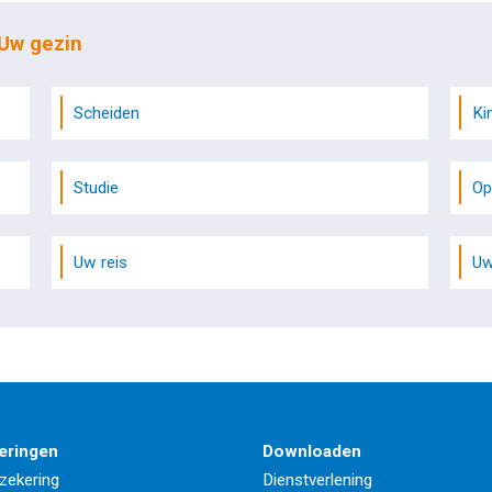
 Uw gezin
Scheiden
Ki
Studie
Op
Uw reis
Uw
eringen
Downloaden
zekering
Dienstverlening