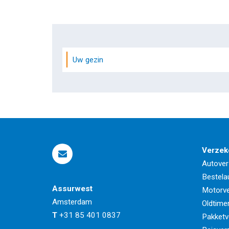
Uw gezin
Verzek
Autover
Bestela
Assurwest
Motorve
Amsterdam
Oldtime
T
+31 85 401 0837
Pakketv