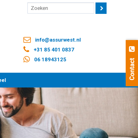
info@assurwest.nl
+31 85 401 0837
06 18943125
eel