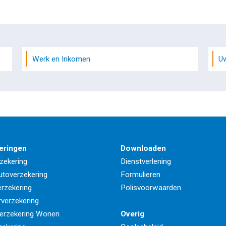
Werk en Inkomen
U
eringen
Downloaden
zekering
Dienstverlening
utoverzekering
Formulieren
rzekering
Polisvoorwaarden
rverzekering
erzekering Wonen
Overig